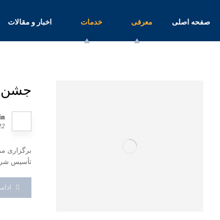
صفحه اصلی
معرفی
خدمات
اخبار و مقالات
جشن 46مین سالگرد تاسی
in
22
تأسیس شرکت بازرسی IGS،
ادام