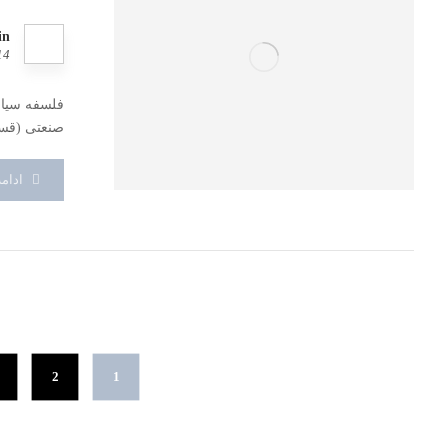
in
14
فلسفه سیاس
صنعتی (قسمت 2) قسمت دوم: سه است
ادام
…
2
1