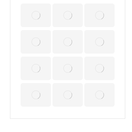
بازرسی کالا
ارزیابی انطباق
حین نصب
حین سرویس
پتروشیمی
بالابری
جوش|غیرمخرب
دریایی|کشتی
نت
دارایی فیزیکی
کالیبراسیون مخازن
خدمات آموزشی