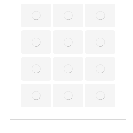
بازرسی کالا
ارزیابی انطباق
حین نصب
حین سرویس
پتروشیمی
بالابری
جوش|غیرمخرب
دریایی|کشتی
نت
دارایی فیزیکی
کالیبراسیون مخازن
خدمات آموزشی